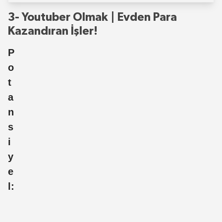
3- Youtuber Olmak | Evden Para
Kazandıran İşler!
P
o
t
a
n
s
i
y
e
l: