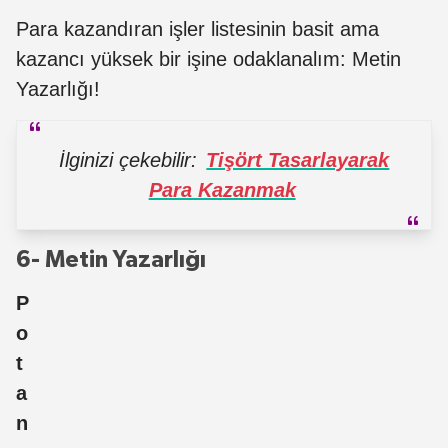
Para kazandıran işler listesinin basit ama
kazancı yüksek bir işine odaklanalım: Metin
Yazarlığı!
İlginizi çekebilir:
Tişört Tasarlayarak
Para Kazanmak
6- Metin Yazarlığı
P
o
t
a
n