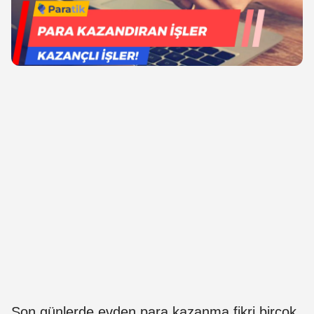
Son günlerde
evden para kazanma fikri birçok