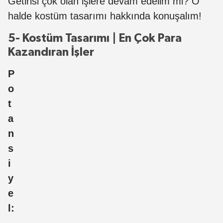
Getirisi çok olan işlere devam edelim mi? O
halde kostüm tasarımı hakkında konuşalım!
5- Kostüm Tasarımı | En Çok Para
Kazandıran İşler
P
o
t
a
n
s
i
y
e
l: