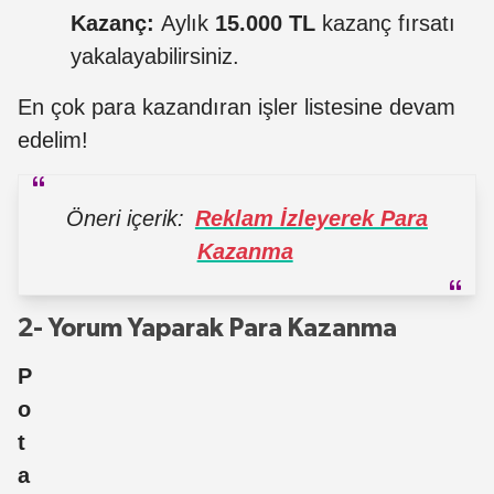
Kazanç:
Aylık
15.000 TL
kazanç fırsatı
yakalayabilirsiniz.
En çok para kazandıran işler listesine devam
edelim!
Öneri içerik:
Reklam İzleyerek Para
Kazanma
2- Yorum Yaparak Para Kazanma
P
o
t
a