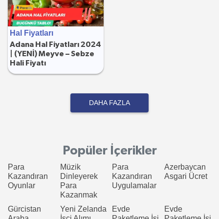
Hal Fiyatları
Adana Hal Fiyatları 2024
| (YENİ) Meyve – Sebze
Hali Fiyatı
DAHA FAZLA
Popüler İçerikler
Para
Müzik
Para
Azerbaycan
Kazandıran
Dinleyerek
Kazandıran
Asgari Ücret
Oyunlar
Para
Uygulamalar
Kazanmak
Gürcistan
Yeni Zelanda
Evde
Evde
Araba
İşçi Alımı
Paketleme İşi
Paketleme İşi