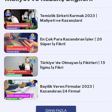
Temizlik Şirketi Kurmak 2023 |
Maliyeti ve Kazançları!
En Çok Para Kazandıran İşler | 20
Süper İş Fikri!
Türkiye’de Olmayan İş Fikirleri | 15
İlginç İş Fikri
Bayilik Veren Firmalar 2023 |
Kazandıran 24 Firma!
DAHA FAZLA