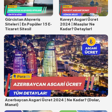
Gürcistan Alışveriş
Kuveyt Asgari Ücret
Siteleri | En Popüler 15 E-
2024 | Maaşlar Ne
Ticaret Sitesi!
Kadar? Detaylar!
Azerbaycan Asgari Ücret 2024 | Ne Kadar? (Dolar,
Manat)