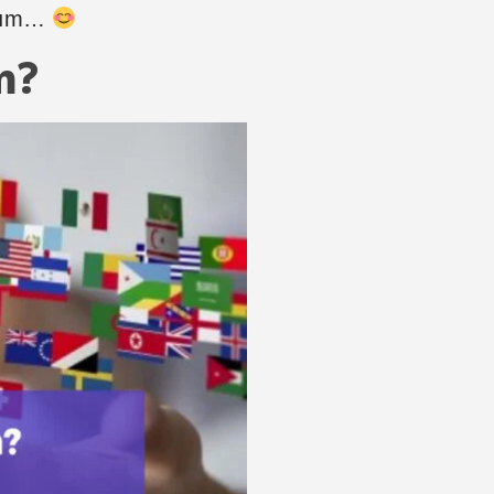
yalım…
m?