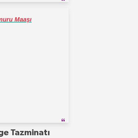
uru Maaşı
ge Tazminatı