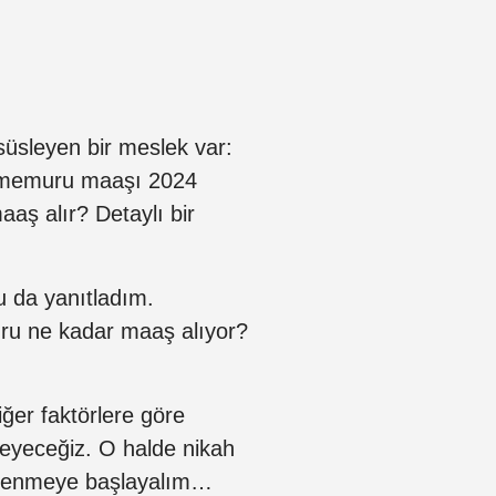
 süsleyen bir meslek var:
 memuru maaşı 2024
aaş alır? Detaylı bir
 da yanıtladım.
uru ne kadar maaş alıyor?
ğer faktörlere göre
eleyeceğiz. O halde nikah
öğrenmeye başlayalım…