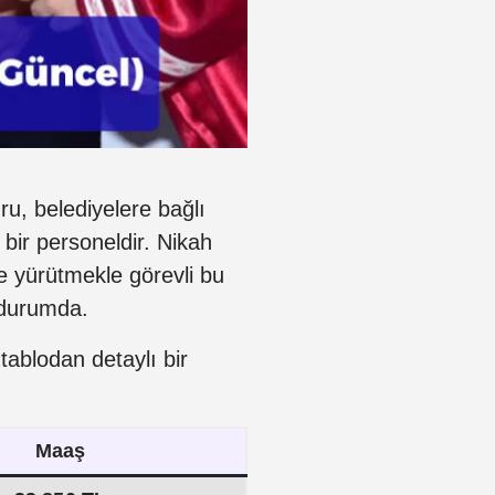
u, belediyelere bağlı
 bir personeldir. Nikah
e yürütmekle görevli bu
i durumda.
ablodan detaylı bir
Maaş