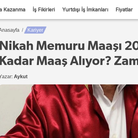
a Kazanma
İş Fikirleri
Yurtdışı İş İmkanları
Fiyatlar
Anasayfa
Kariyer
Nikah Memuru Maaşı 2
Kadar Maaş Alıyor? Za
Yazar:
Aykut