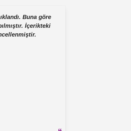
klandı. Buna göre
lmıştır. İçerikteki
ncellenmiştir.