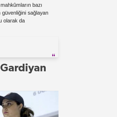
n mahkûmların bazı
 güvenliğini sağlayan
u olarak da
 Gardiyan