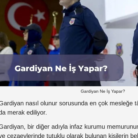
Gardiyan Ne İş Yapar?
Gardiyan nasıl olunur sorusunda en çok mesleğe tâbi
da merak ediliyor.
Gardiyan, bir diğer adıyla infaz kurumu memurunun 
ve cezaevlerinde tutuklu olarak bulunan kişilerin belir