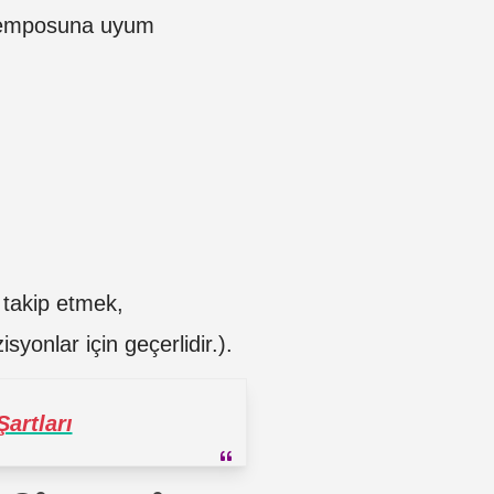
 temposuna uyum
 takip etmek,
syonlar için geçerlidir.).
artları