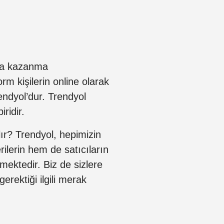
ara kazanma
orm kişilerin online olarak
endyol’dur. Trendyol
ridir.
lır? Trendyol, hepimizin
ilerin hem de satıcıların
ektedir. Biz de sizlere
erektiği ilgili merak