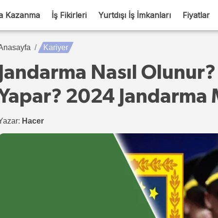
a Kazanma
İş Fikirleri
Yurtdışı İş İmkanları
Fiyatlar
Anasayfa
Kariyer
Jandarma Nasıl Olunur? 
Yapar? 2024 Jandarma 
Yazar:
Hacer