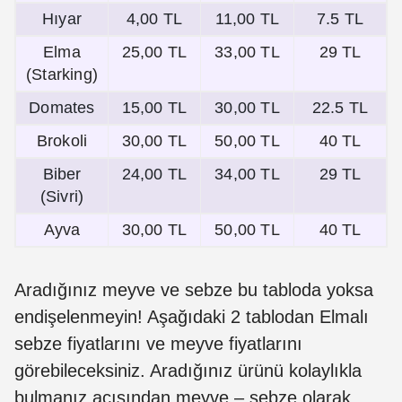
Hıyar
4,00 TL
11,00 TL
7.5 TL
Elma
25,00 TL
33,00 TL
29 TL
(Starking)
Domates
15,00 TL
30,00 TL
22.5 TL
Brokoli
30,00 TL
50,00 TL
40 TL
Biber
24,00 TL
34,00 TL
29 TL
(Sivri)
Ayva
30,00 TL
50,00 TL
40 TL
Aradığınız meyve ve sebze bu tabloda yoksa
endişelenmeyin! Aşağıdaki 2 tablodan Elmalı
sebze fiyatlarını ve meyve fiyatlarını
görebileceksiniz. Aradığınız ürünü kolaylıkla
bulmanız açısından meyve – sebze olarak