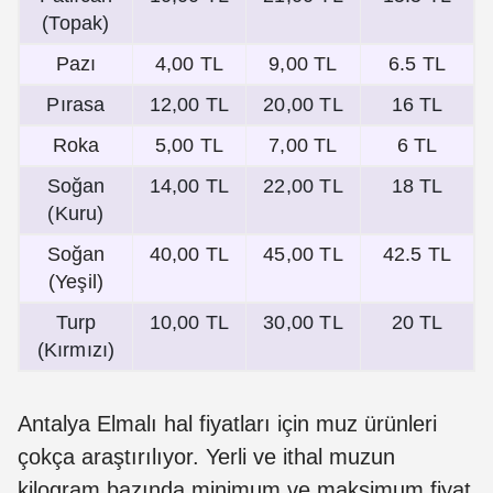
(Topak)
Pazı
4,00 TL
9,00 TL
6.5 TL
Pırasa
12,00 TL
20,00 TL
16 TL
Roka
5,00 TL
7,00 TL
6 TL
Soğan
14,00 TL
22,00 TL
18 TL
(Kuru)
Soğan
40,00 TL
45,00 TL
42.5 TL
(Yeşil)
Turp
10,00 TL
30,00 TL
20 TL
(Kırmızı)
Antalya Elmalı hal fiyatları için muz ürünleri
çokça araştırılıyor. Yerli ve ithal muzun
kilogram bazında minimum ve maksimum fiyat