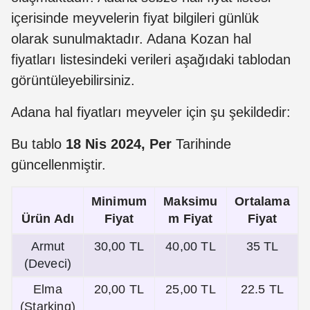
içerisinde meyvelerin fiyat bilgileri günlük
olarak sunulmaktadır. Adana Kozan hal
fiyatları listesindeki verileri aşağıdaki tablodan
görüntüleyebilirsiniz.
Adana hal fiyatları meyveler için şu şekildedir:
Bu tablo
18 Nis 2024, Per
Tarihinde
güncellenmiştir.
Minimum
Maksimu
Ortalama
Ürün Adı
Fiyat
m Fiyat
Fiyat
Armut
30,00 TL
40,00 TL
35 TL
(Deveci)
Elma
20,00 TL
25,00 TL
22.5 TL
(Starking)