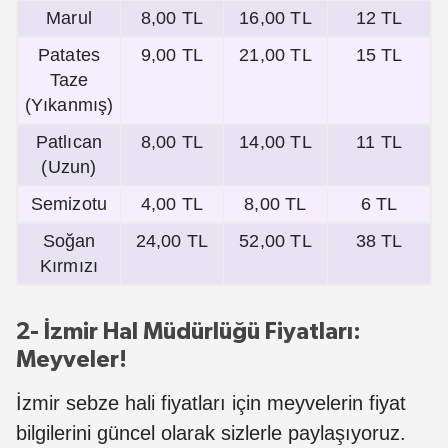
Marul
8,00 TL
16,00 TL
12 TL
Patates
9,00 TL
21,00 TL
15 TL
Taze
(Yıkanmış)
Patlıcan
8,00 TL
14,00 TL
11 TL
(Uzun)
Semizotu
4,00 TL
8,00 TL
6 TL
Soğan
24,00 TL
52,00 TL
38 TL
Kırmızı
2- İzmir Hal Müdürlüğü Fiyatları:
Meyveler!
İzmir sebze hali fiyatları için meyvelerin fiyat
bilgilerini güncel olarak sizlerle paylaşıyoruz.