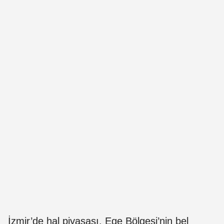
İzmir’de hal piyasası, Ege Bölgesi’nin bel