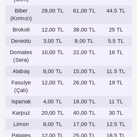
Biber
28,00 TL
61,00 TL
44.5 TL
(Kırmızı)
Brokoli
12,00 TL
38,00 TL
25 TL
Dereotu
3,00 TL
8,00 TL
5.5 TL
Domates
10,00 TL
22,00 TL
16 TL
(Sera)
Alabaş
8,00 TL
15,00 TL
11.5 TL
Fasulye
12,00 TL
26,00 TL
19 TL
(Çalı)
Ispanak
4,00 TL
18,00 TL
11 TL
Karpuz
20,00 TL
40,00 TL
30 TL
Limon
8,00 TL
17,00 TL
12.5 TL
Patates
12,00 TL
25,00 TL
18.5 TL