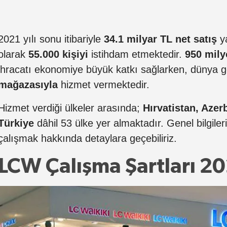
2021 yılı sonu itibariyle
34.1 milyar TL net satış
ya
olarak
55.000 kişiyi
istihdam etmektedir.
950 mil
ihracatı ekonomiye büyük katkı sağlarken, dünya 
mağazasıyla
hizmet vermektedir.
Hizmet verdiği ülkeler arasında;
Hırvatistan, Azer
Türkiye
dâhil 53 ülke yer almaktadır. Genel bilgile
çalışmak hakkında detaylara geçebiliriz.
LCW Çalışma Şartları 2