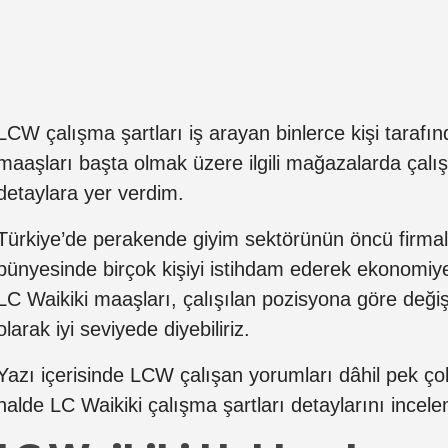
LCW çalışma şartları iş arayan binlerce kişi taraf
maaşları başta olmak üzere ilgili mağazalarda çal
detaylara yer verdim.
Türkiye’de perakende giyim sektörünün öncü firmal
bünyesinde birçok kişiyi istihdam ederek ekonomiye
LC Waikiki maaşları, çalışılan pozisyona göre değiş
olarak iyi seviyede diyebiliriz.
Yazı içerisinde LCW çalışan yorumları dâhil pek çok 
halde LC Waikiki çalışma şartları detaylarını incel