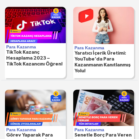
Para Kazanma
Para Kazanma
TikTok Kazanç
Yaratıcı İçerik Üretimi:
Hesaplama 2023 –
YouTube’da Para
TikTok Kazancını Öğren!
Kazanmanın Kanıtlanmış
Yolu!
Para Kazanma
Para Kazanma
Görev Yaparak Para
Senetle Borç Para Veren