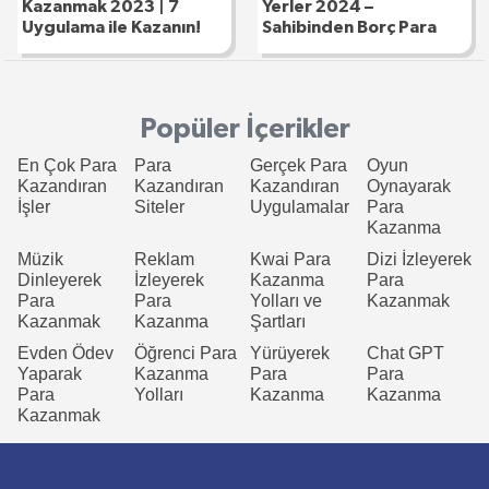
Kazanmak 2023 | 7
Yerler 2024 –
Uygulama ile Kazanın!
Sahibinden Borç Para
Popüler İçerikler
En Çok Para
Para
Gerçek Para
Oyun
Kazandıran
Kazandıran
Kazandıran
Oynayarak
İşler
Siteler
Uygulamalar
Para
Kazanma
Müzik
Reklam
Kwai Para
Dizi İzleyerek
Dinleyerek
İzleyerek
Kazanma
Para
Para
Para
Yolları ve
Kazanmak
Kazanmak
Kazanma
Şartları
Evden Ödev
Öğrenci Para
Yürüyerek
Chat GPT
Yaparak
Kazanma
Para
Para
Para
Yolları
Kazanma
Kazanma
Kazanmak