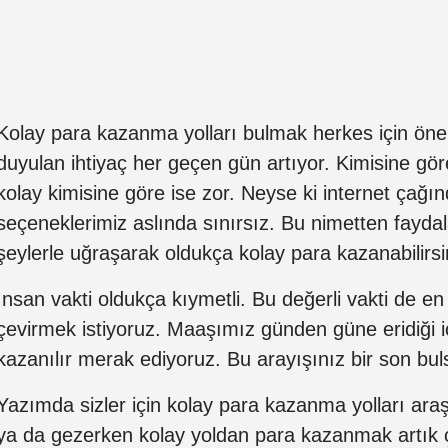
Kolay para kazanma yolları bulmak herkes için ön
duyulan ihtiyaç her geçen gün artıyor. Kimisine g
kolay kimisine göre ise zor. Neyse ki internet çağı
seçeneklerimiz aslında sınırsız. Bu nimetten faydal
şeylerle uğraşarak oldukça kolay para kazanabilirsi
İnsan vakti oldukça kıymetli. Bu değerli vakti de en
çevirmek istiyoruz. Maaşımız günden güne eridiği iç
kazanılır merak ediyoruz. Bu arayışınız bir son bul
Yazımda sizler için kolay para kazanma yolları ara
ya da gezerken kolay yoldan para kazanmak artık ço