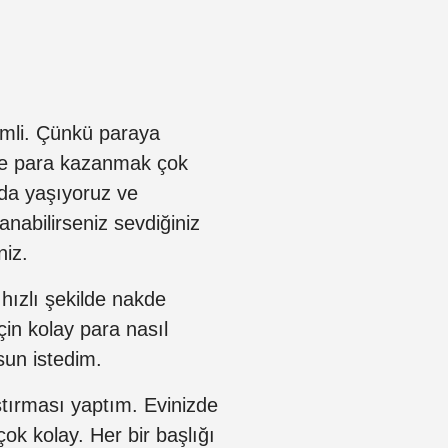
emli. Çünkü paraya
öre para kazanmak çok
nda yaşıyoruz ve
anabilirseniz sevdiğiniz
niz.
 hızlı şekilde nakde
in kolay para nasıl
sun istedim.
ştırması yaptım. Evinizde
k kolay. Her bir başlığı