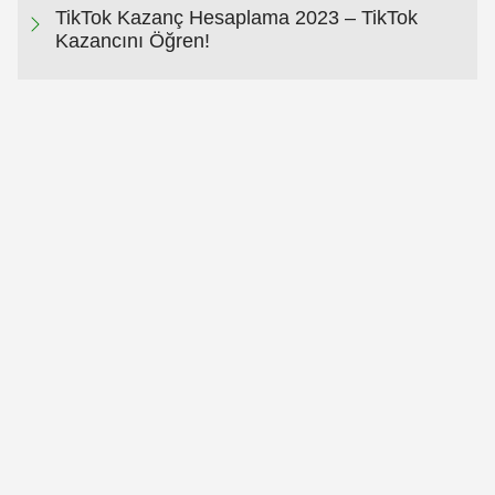
TikTok Kazanç Hesaplama 2023 – TikTok
Kazancını Öğren!