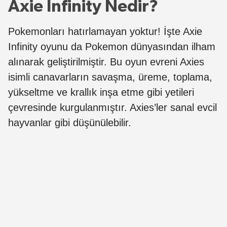
Axie Infinity Nedir?
Pokemonları hatırlamayan yoktur! İşte Axie
Infinity oyunu da Pokemon dünyasından ilham
alınarak geliştirilmiştir. Bu oyun evreni Axies
isimli canavarların savaşma, üreme, toplama,
yükseltme ve krallık inşa etme gibi yetileri
çevresinde kurgulanmıştır. Axies’ler sanal evcil
hayvanlar gibi düşünülebilir.