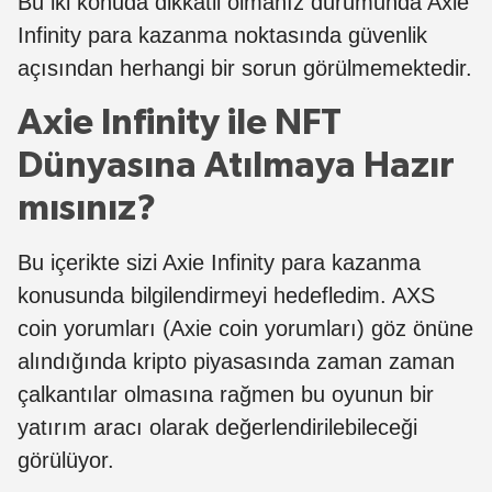
Bu iki konuda dikkatli olmanız durumunda Axie
Infinity para kazanma noktasında güvenlik
açısından herhangi bir sorun görülmemektedir.
Axie Infinity ile NFT
Dünyasına Atılmaya Hazır
mısınız?
Bu içerikte sizi Axie Infinity para kazanma
konusunda bilgilendirmeyi hedefledim. AXS
coin yorumları (Axie coin yorumları) göz önüne
alındığında kripto piyasasında zaman zaman
çalkantılar olmasına rağmen bu oyunun bir
yatırım aracı olarak değerlendirilebileceği
görülüyor.