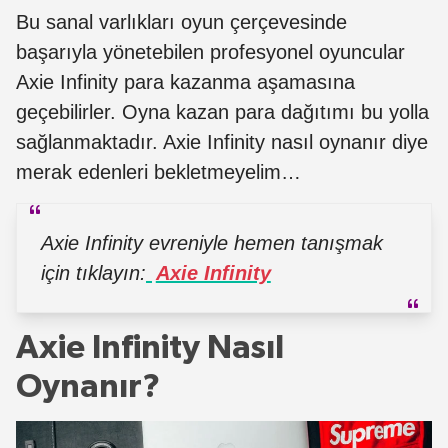
Bu sanal varlıkları oyun çerçevesinde
başarıyla yönetebilen profesyonel oyuncular
Axie Infinity para kazanma aşamasına
geçebilirler. Oyna kazan para dağıtımı bu yolla
sağlanmaktadır. Axie Infinity nasıl oynanır diye
merak edenleri bekletmeyelim…
Axie Infinity evreniyle hemen tanışmak
için tıklayın:
Axie Infinity
Axie Infinity Nasıl
Oynanır?