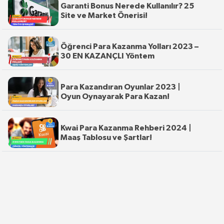
Garanti Bonus Nerede Kullanılır? 25
Site ve Market Önerisi!
Öğrenci Para Kazanma Yolları 2023 –
30 EN KAZANÇLI Yöntem
Para Kazandıran Oyunlar 2023 |
Oyun Oynayarak Para Kazan!
Kwai Para Kazanma Rehberi 2024 |
Maaş Tablosu ve Şartlar!