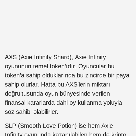
AXS (Axie Infinity Shard), Axie Infinity
oyununun temel token’ıdır. Oyuncular bu
token’a sahip olduklarında bu zincirde bir paya
sahip olurlar. Hatta bu AXS’lerin miktarı
doğrultusunda oyun bünyesinde verilen
finansal kararlarda dahi oy kullanma yoluyla
söz sahibi olabilirler.
SLP (Smooth Love Potion) ise hem Axie
Infinity oyununda kazanılabilen hem de kripto