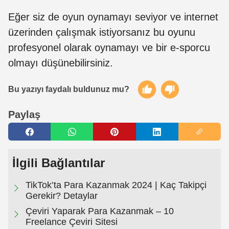
Eğer siz de oyun oynamayı seviyor ve internet
üzerinden çalışmak istiyorsanız bu oyunu
profesyonel olarak oynamayı ve bir e-sporcu
olmayı düşünebilirsiniz.
Bu yazıyı faydalı buldunuz mu?
Paylaş
İlgili Bağlantılar
TikTok’ta Para Kazanmak 2024 | Kaç Takipçi
Gerekir? Detaylar
Çeviri Yaparak Para Kazanmak – 10
Freelance Çeviri Sitesi