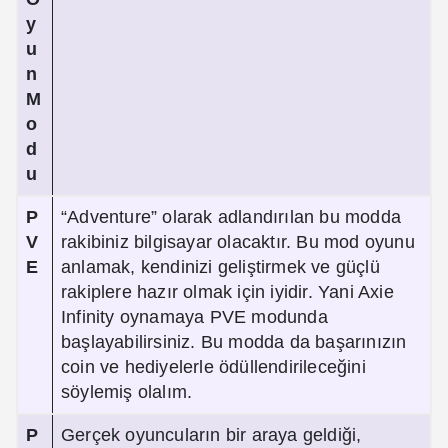
y
u
n
M
o
d
u
P
“Adventure” olarak adlandırılan bu modda
V
rakibiniz bilgisayar olacaktır. Bu mod oyunu
E
anlamak, kendinizi geliştirmek ve güçlü
rakiplere hazır olmak için iyidir. Yani Axie
Infinity oynamaya PVE modunda
başlayabilirsiniz. Bu modda da başarınızın
coin ve hediyelerle ödüllendirileceğini
söylemiş olalım.
P
Gerçek oyuncuların bir araya geldiği,