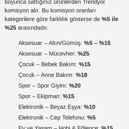
boyunca sattığınız ürünlerden Trendyol
komisyon alır. Bu komisyon oranları
kategorilere göre farklılık gösterse de
%5 ile
%25
arasındadır.
Aksesuar – Altın/Gümüş:
%5 – %15
Aksesuar – Mücevher:
%25
Çocuk – Bebek Bakım:
%15
Çocuk – Anne Bakım:
%18
Spor – Spor Giyim:
%20
Spor – Ekipman:
%15
Elektronik – Beyaz Eşya:
%10
Elektronik – Cep Telefonu:
%5
Ev ve Yaşam – Hobi & Eğlence:
%15