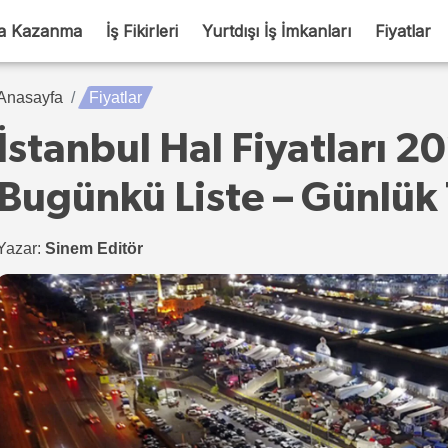
a Kazanma
İş Fikirleri
Yurtdışı İş İmkanları
Fiyatlar
Anasayfa
Fiyatlar
İstanbul Hal Fiyatları 2
Bugünkü Liste – Günlük
Yazar:
Sinem Editör