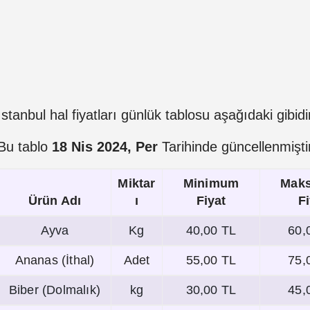
İstanbul hal fiyatları günlük tablosu aşağıdaki gibidi
Bu tablo
18 Nis 2024, Per
Tarihinde güncellenmişti
Miktar
Minimum
Mak
Ürün Adı
ı
Fiyat
F
Ayva
Kg
40,00 TL
60,
Ananas (İthal)
Adet
55,00 TL
75,
Biber (Dolmalık)
kg
30,00 TL
45,