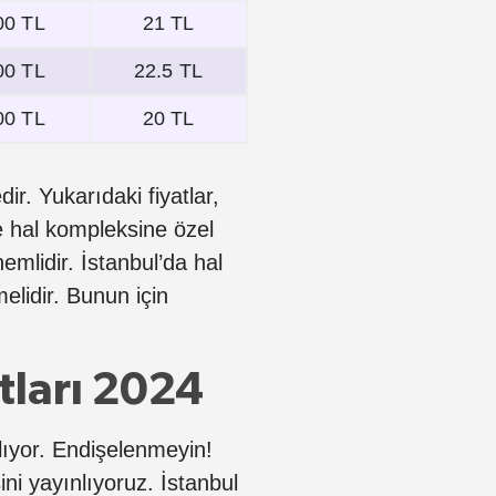
00 TL
21 TL
00 TL
22.5 TL
00 TL
20 TL
dir. Yukarıdaki fiyatlar,
le hal kompleksine özel
emlidir. İstanbul’da hal
melidir. Bunun için
tları 2024
ılıyor. Endişelenmeyin!
sini yayınlıyoruz. İstanbul