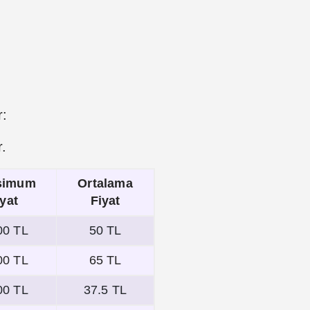
r:
r.
simum
Ortalama
iyat
Fiyat
00 TL
50 TL
00 TL
65 TL
00 TL
37.5 TL