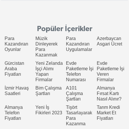
Popüler İçerikler
Para
Müzik
Para
Azerbaycan
Kazandıran
Dinleyerek
Kazandıran
Asgari Ücret
Oyunlar
Para
Uygulamalar
Kazanmak
Gürcistan
Yeni Zelanda
Evde
Evde
Araba
İşçi Alımı
Paketleme İşi
Paketleme İşi
Fiyatları
Yapan
Telefon
Veren
Firmalar
Numarası
Firmalar
İzmir Havaş
Bim Çalışma
A101
Almanya
Saatleri
Şartları
Çalışma
Fırsat Kartı
Şartları
Nasıl Alınır?
Almanya
Yeni İş
Tişört
Tarım Kredi
Telefon
Fikirleri 2023
Tasarlayarak
Market Et
Fiyatları
Para
Fiyatları
Kazanma