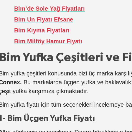
Bim’de Sole Yağ Fiyatları
Bim Un Fiyatı Efsane
Bim Kıyma Fiyatları
Bim Milföy Hamur Fiyatı
Bim Yufka Çeşitleri ve Fi
Bim yufka çeşitleri konusunda bizi üç marka karşıl
Connex.
Bu markalarda üçgen yufka ve baklavalık
çeşit yufka karşımıza çıkmaktadır.
Bim yufka fiyatı için tüm seçenekleri incelemeye ba
1- Bim Üçgen Yufka Fiyatı
Altın günlerinin vazgeçilmezi Sigara böreklerinin ba