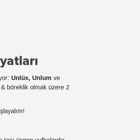
yatları
ıyor:
Unlüx,
Unlum
ve
 & böreklik olmak üzere 2
şlayalım!
ş tacı üçgen yufkalardır.