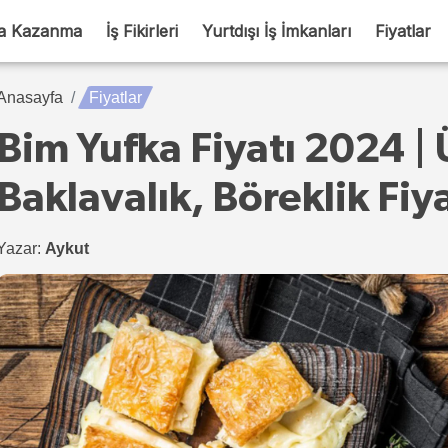
a Kazanma
İş Fikirleri
Yurtdışı İş İmkanları
Fiyatlar
Anasayfa
Fiyatlar
Bim Yufka Fiyatı 2024 |
Baklavalık, Böreklik Fiya
Yazar:
Aykut