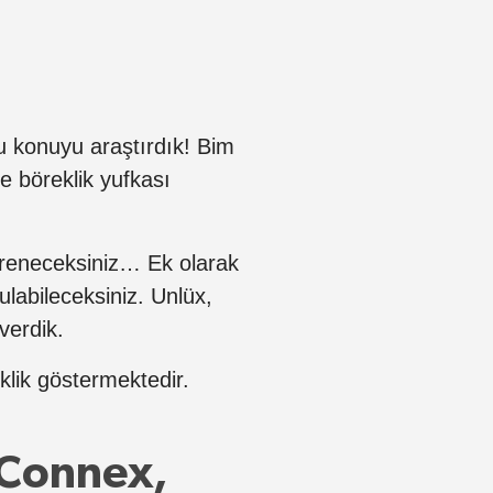
bu konuyu araştırdık! Bim
e böreklik yufkası
ğreneceksiniz… Ek olarak
ulabileceksiniz. Unlüx,
verdik.
iklik göstermektedir.
 Connex,