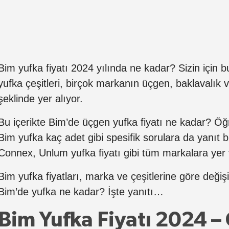
Bim yufka fiyatı 2024 yılında ne kadar? Sizin için 
yufka çeşitleri, birçok markanın üçgen, baklavalık v
şeklinde yer alıyor.
Bu içerikte Bim’de üçgen yufka fiyatı ne kadar? Ö
Bim yufka kaç adet gibi spesifik sorulara da yanıt b
Connex, Unlum yufka fiyatı gibi tüm markalara yer 
Bim yufka fiyatları, marka ve çeşitlerine göre değiş
Bim’de yufka ne kadar? İşte yanıtı…
Bim Yufka Fiyatı 2024 –