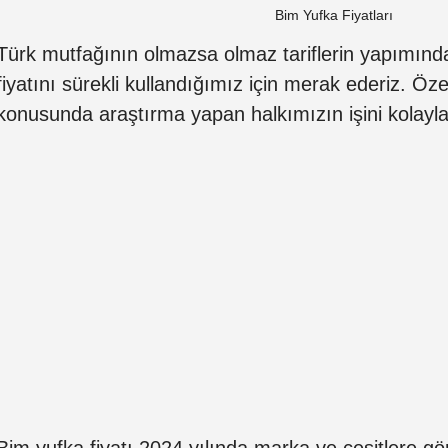
Bim Yufka Fiyatları
Türk mutfağının olmazsa olmaz tariflerin yapımında
fiyatını sürekli kullandığımız için merak ederiz. Özel
konusunda araştırma yapan halkımızın işini kolayla
Bim yufka fiyatı 2024 yılında marka ve çeşitlere gör