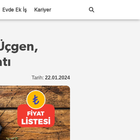
Evde Ek İş
Kariyer
 Üçgen,
tı
Tarih:
22.01.2024