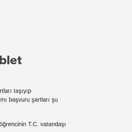
ablet
ları taşıyıp
ımı başvuru şartları şu
öğrencinin T.C. vatandaşı