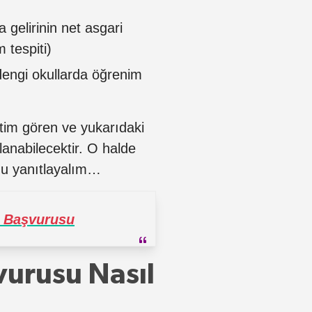
 gelirinin net asgari
 tespiti)
e dengi okullarda öğrenim
itim gören ve yukarıdaki
lanabilecektir. O halde
nu yanıtlayalım…
m Başvurusu
urusu Nasıl