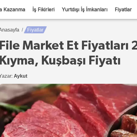
a Kazanma
İş Fikirleri
Yurtdışı İş İmkanları
Fiyatlar
Anasayfa
Fiyatlar
File Market Et Fiyatları 
Kıyma, Kuşbaşı Fiyatı
Yazar:
Aykut