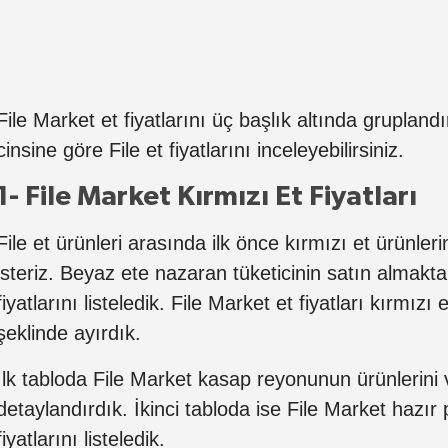
File Market et fiyatlarını üç başlık altında gruplandı
cinsine göre File et fiyatlarını inceleyebilirsiniz.
1- File Market Kırmızı Et Fiyatları
File et ürünleri arasında ilk önce kırmızı et ürünler
isteriz. Beyaz ete nazaran tüketicinin satın almakta
fiyatlarını listeledik. File Market et fiyatları kırmızı e
şeklinde ayırdık.
İlk tabloda File Market kasap reyonunun ürünlerini v
detaylandırdık. İkinci tabloda ise File Market hazır 
fiyatlarını listeledik.