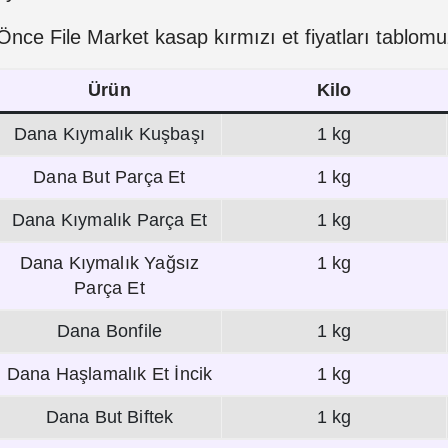
Önce File Market kasap kırmızı et fiyatları tablom
Ürün
Kilo
Dana Kıymalık Kuşbaşı
1 kg
Dana But Parça Et
1 kg
Dana Kıymalık Parça Et
1 kg
Dana Kıymalık Yağsız
1 kg
Parça Et
Dana Bonfile
1 kg
Dana Haşlamalık Et İncik
1 kg
Dana But Biftek
1 kg