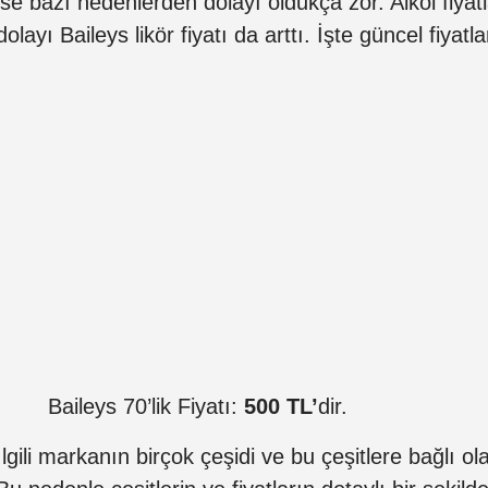
ise bazı nedenlerden dolayı oldukça zor. Alkol fiya
dolayı Baileys likör fiyatı da arttı. İşte güncel fiyatla
Baileys 70’lik Fiyatı:
500 TL’
dir.
İlgili markanın birçok çeşidi ve bu çeşitlere bağlı ol