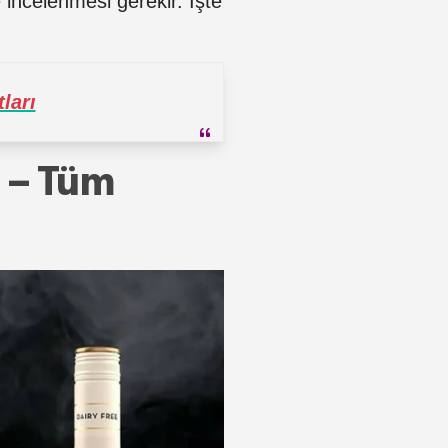
e incelenmesi gerekir. İşte
ları
ı – Tüm