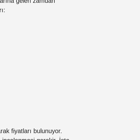
tlarına gelen zamdan
rı:
arak fiyatları bulunuyor.