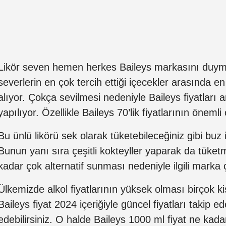
Likör seven hemen herkes Baileys markasını duymu
severlerin en çok tercih ettiği içecekler arasında en
alıyor. Çokça sevilmesi nedeniyle Baileys fiyatları 
yapılıyor. Özellikle Baileys 70’lik fiyatlarının öneml
Bu ünlü likörü sek olarak tüketebileceğiniz gibi buz il
Bunun yanı sıra çeşitli kokteyller yaparak da tük
kadar çok alternatif sunması nedeniyle ilgili marka ç
Ülkemizde alkol fiyatlarının yüksek olması birçok k
Baileys fiyat 2024 içeriğiyle güncel fiyatları takip e
edebilirsiniz. O halde Baileys 1000 ml fiyat ne ka