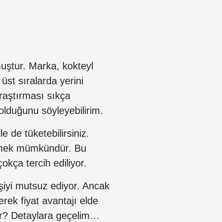
ştur. Marka, kokteyl
 üst sıralarda yerini
araştırması sıkça
i olduğunu söyleyebilirim.
e de tüketebilirsiniz.
etmek mümkündür. Bu
okça tercih ediliyor.
işiyi mutsuz ediyor. Ancak
derek fiyat avantajı elde
dar? Detaylara geçelim…