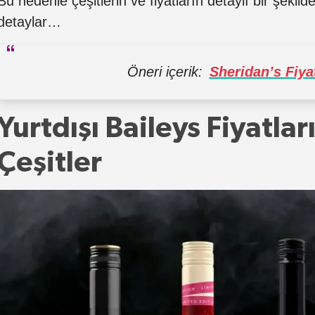
Bu nedenle çeşitlerin ve fiyatların detaylı bir şekild
detaylar…
Öneri içerik:
Sheridan’s Fiyat
Yurtdışı Baileys Fiyatlar
Çeşitler