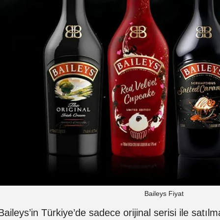
Baileys Fiyat
Baileys’in Türkiye’de sadece orijinal serisi ile satılma