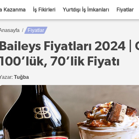
a Kazanma
İş Fikirleri
Yurtdışı İş İmkanları
Fiyatlar
Anasayfa
Fiyatlar
Baileys Fiyatları 2024 |
100’lük, 70’lik Fiyatı
Yazar:
Tuğba