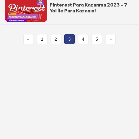
Pinterest Para Kazanma 2023 – 7
Yol İle Para Kazanın!
«
1
2
3
4
5
»