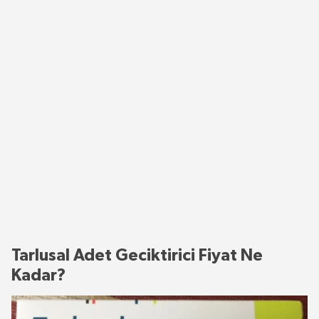
Tarlusal Adet Geciktirici Fiyat Ne
Kadar?