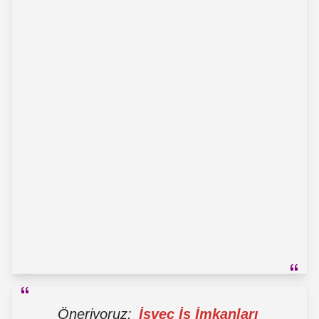
Öneriyoruz:
İsveç İş İmkanları