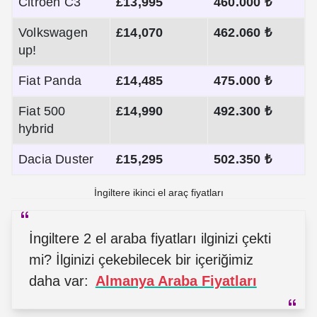
Citroen C3
£13,995
460.000 ₺
Volkswagen
£14,070
462.060 ₺
up!
Fiat Panda
£14,485
475.000 ₺
Fiat 500
£14,990
492.300 ₺
hybrid
Dacia Duster
£15,295
502.350 ₺
İngiltere ikinci el araç fiyatları
İngiltere 2 el araba fiyatları ilginizi çekti
mi? İlginizi çekebilecek bir içeriğimiz
daha var:
Almanya Araba Fiyatları