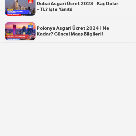
Dubai Asgari Ücret 2023 | Kaç Dolar
– TL? İşte Yanıtı!
Polonya Asgari Ücret 2024 | Ne
Kadar? Güncel Maaş Bilgileri!