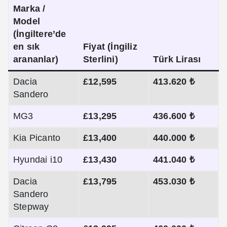
Marka /
Model
(İngiltere’de
en sık
Fiyat (İngiliz
arananlar)
Sterlini)
Türk Lirası
Dacia
£12,595
413.620 ₺
Sandero
MG3
£13,295
436.600 ₺
Kia Picanto
£13,400
440.000 ₺
Hyundai i10
£13,430
441.040 ₺
Dacia
£13,795
453.030 ₺
Sandero
Stepway