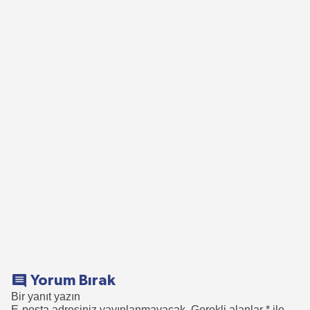
Yorum Bırak
Bir yanıt yazın
E-posta adresiniz yayınlanmayacak.
Gerekli alanlar
*
ile