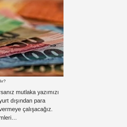
lır?
rsanız mutlaka yazımızı
yurt dışından para
i vermeye çalışacağız.
emleri…