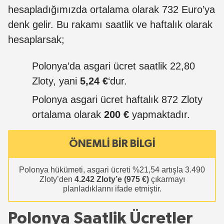
hesapladığımızda ortalama olarak 732 Euro’ya
denk gelir. Bu rakamı saatlik ve haftalık olarak
hesaplarsak;
Polonya’da asgari ücret saatlik
22,80
Zloty, yani
5,24 €
‘dur.
Polonya asgari ücret haftalık 872 Zloty
ortalama olarak
200 €
yapmaktadır.
ÖNEMLİ BİR BİLGİ
Polonya hükümeti, asgari ücreti %21,54 artışla 3.490
Zloty’den
4.242
Zloty’e
(975 €)
çıkarmayı
planladıklarını ifade etmiştir.
Polonya Saatlik Ücretler