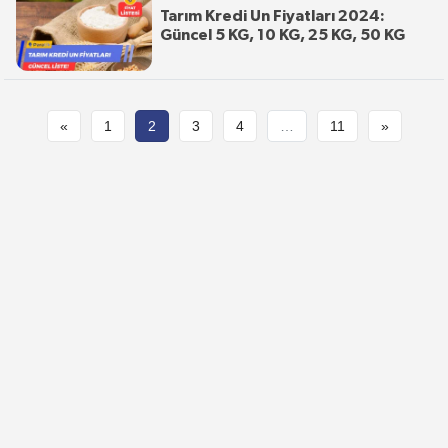
Tarım Kredi Un Fiyatları 2024:
Güncel 5 KG, 10 KG, 25 KG, 50 KG
«
1
2
3
4
…
11
»