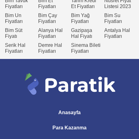
Bim Tavuk
Bim Et
Tarım Kredi
Nusret Fiyat
Fiyatları
Fiyatları
Et Fiyatları
Listesi 2023
Bim Un
Bim Çay
Bim Yağ
Bim Su
Fiyatları
Fiyatları
Fiyatları
Fiyatları
Bim Süt
Alanya Hal
Gazipaşa
Antalya Hal
Fiyatı
Fiyatları
Hal Fiyatı
Fiyatları
Serik Hal
Demre Hal
Sinema Bileti
Fiyatları
Fiyatları
Fiyatları
Anasayfa
Para Kazanma