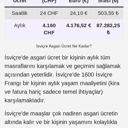
Ücret
(CHF)
Euro (€)
lirası (₺)
Saatlik
24 CHF
24,10 €
503,55 ₺
Aylık
4.160
4.176,52 €
87.282,25
CHF
₺
İsviçre Asgari Ücret Ne Kadar?
İsviçre’de asgari ücret bir kişinin aylık tüm
masraflarını karşılamak ve geçimini sağlamak
açısından yeterlidir. İsviçre’de 1600 İsviçre
Frangı bir kişinin aylık yaşam maaliyetini (kira
ve fatura hariç sadece temel ihtiyaçlar)
karşılamaktadır.
İsviçre’de maaşlar çok nadiren asgari ücretin
altında kalır ve bir kişinin yaşamını kolaylıkla