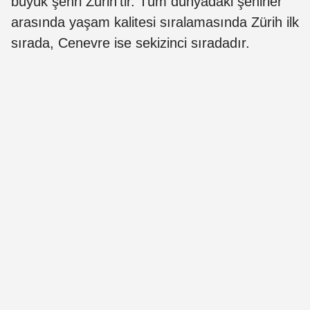
büyük şehri Zürih’tir. Tüm dünyadaki şehirler
arasında yaşam kalitesi sıralamasında Zürih ilk
sırada, Cenevre ise sekizinci sıradadır.