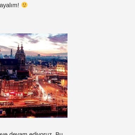
şlayalım!
rmeye devam ediyoruz. Bu