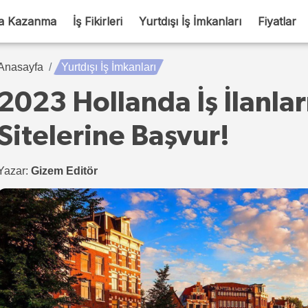
a Kazanma
İş Fikirleri
Yurtdışı İş İmkanları
Fiyatlar
Anasayfa
Yurtdışı İş İmkanları
2023 Hollanda İş İlanlar
Sitelerine Başvur!
Yazar:
Gizem Editör