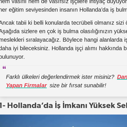
hem vasıflı hem de vasıfsız işçilere ihtiyaç duyuyo
her eğitim seviyesinden insanın Hollanda’da iş bulma
Ancak tabii ki belli konularda tecrübeli olmanız sizi
Aşağıda sizlere en çok iş bulma olasılığınızın yüks
meslekleri sıralayacağız. Böylece hangi alanlarda i
daha iyi bileceksiniz. Hollanda işçi alımı hakkında b
bulunuyor.
Farklı ülkeleri değerlendirmek ister misiniz?
Dan
Yapan Firmalar
size bir fırsat sunabilir!
1- Hollanda’da İş İmkanı Yüksek Se