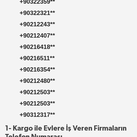
+90322359
**
+90322321
**
+90212243
**
+90212407
**
+90216418
**
+90216511
**
+90216354
**
+90212480
**
+90212503
**
+90212503
**
+90312317
**
1- Kargo ile Evlere İş Veren Firmaların
Telefon Numarası