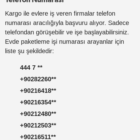
Kargo ile evlere iş veren firmalar telefon
numarası aracılığıyla başvuru alıyor. Sadece
telefondan görüşebilir ve işe başlayabilirsiniz.
Evde paketleme işi numarası arayanlar için
liste şu şekildedir
:
444 7
**
+90282260
**
+90216418
**
+90216354
**
+90212480
**
+90212503
**
+90216511
**