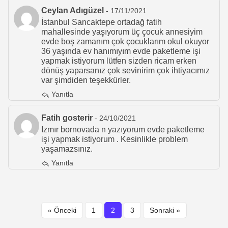
Ceylan Adıgüzel
- 17/11/2021
İstanbul Sancaktepe ortadağ fatih
mahallesinde yaşıyorum üç çocuk annesiyim
evde boş zamanım çok çocuklarım okul okuyor
36 yaşında ev hanımıyım evde paketleme işi
yapmak istiyorum lütfen sizden ricam erken
dönüş yaparsanız çok sevinirim çok ihtiyacımız
var şimdiden teşekkürler.
Yanıtla
Fatih gosterir
- 24/10/2021
Izmır bornovada n yazıyorum evde paketleme
işi yapmak istiyorum . Kesinlikle problem
yaşamazsınız.
Yanıtla
« Önceki
1
2
3
Sonraki »