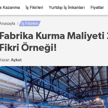
a Kazanma
İş Fikirleri
Yurtdışı İş İmkanları
Fiyatlar
Anasayfa
İş Fikirleri
Fabrika Kurma Maliyeti 
Fikri Örneği!
Yazar:
Aykut