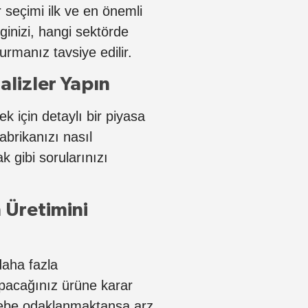
 seçimi ilk ve en önemli
ginizi, hangi sektörde
rmanız tavsiye edilir.
alizler Yapın
k için detaylı bir piyasa
brikanızı nasıl
k gibi sorularınızı
 Üretimini
daha fazla
apacağınız ürüne karar
alebe odaklanmaktansa arz